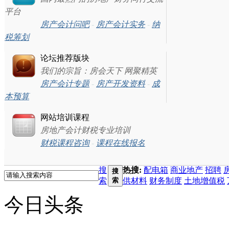
平台
房产会计问吧
-
房产会计实务
-
纳
税筹划
论坛推荐版块
我们的宗旨：房会天下 网聚精英
房产会计专题
-
房产开发资料
-
成
本预算
网站培训课程
房地产会计财税专业培训
财税课程咨询
-
课程在线报名
搜
热搜:
配电箱
商业地产
招聘
搜
索
索
供材料
财务制度
土地增值税
今日头条