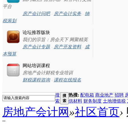
平台
房产会计问吧
-
房产会计实务
-
纳
税筹划
论坛推荐版块
我们的宗旨：房会天下 网聚精英
房产会计专题
-
房产开发资料
-
成
本预算
网站培训课程
房地产会计财税专业培训
财税课程咨询
-
课程在线报名
搜
热搜:
配电箱
商业地产
招聘
搜
索
索
供材料
财务制度
土地增值税
房地产会计网
»
社区首页
›