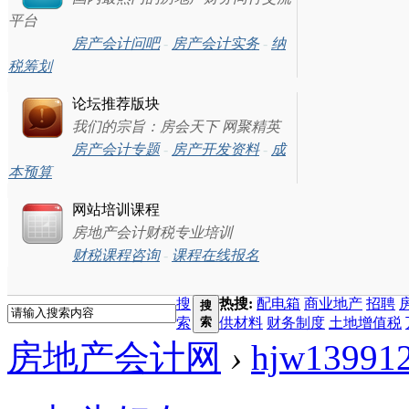
平台
房产会计问吧
-
房产会计实务
-
纳
税筹划
论坛推荐版块
我们的宗旨：房会天下 网聚精英
房产会计专题
-
房产开发资料
-
成
本预算
网站培训课程
房地产会计财税专业培训
财税课程咨询
-
课程在线报名
搜
热搜:
配电箱
商业地产
招聘
搜
索
索
供材料
财务制度
土地增值税
房地产会计网
›
hjw13991