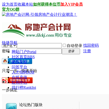
设为首页
收藏本站
如何获得本位币
加入VIP会员
官方QQ群
快捷导航
找回密码
自动登录
密码
注册
登录
网站门户
Portal
社区首页
BBS
建筑安装
问答平台
只需一步，快速开始
人才招聘
JOB
在线充值
红包中心
排行榜
Ranklist
一步搞定
论坛热门版块