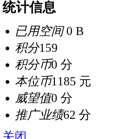
统计信息
已用空间
0 B
积分
159
积分币
0 分
本位币
1185 元
威望值
0 分
推广业绩
62 分
关闭