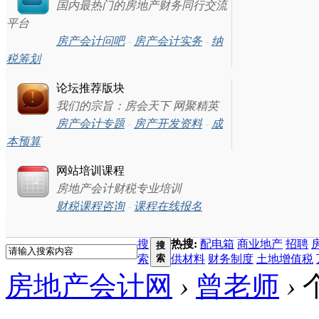
国内最热门的房地产财务同行交流
平台
房产会计问吧
-
房产会计实务
-
纳
税筹划
论坛推荐版块
我们的宗旨：房会天下 网聚精英
房产会计专题
-
房产开发资料
-
成
本预算
网站培训课程
房地产会计财税专业培训
财税课程咨询
-
课程在线报名
搜
热搜:
配电箱
商业地产
招聘
搜
索
索
供材料
财务制度
土地增值税
房地产会计网
›
曾老师
›