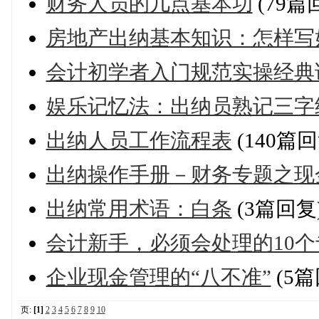
财务人员的几点基本功
(79篇
房地产出纳基本知识：怎样写
会计初学者入门规范实操经典
娱乐记忆法：出纳员熟记三字
出纳人员工作流程表
(140篇回
出纳操作手册－财务专题之现
出纳常用术语：白条
(3篇回复
会计新手，必须会处理的10
企业现金管理的“八不准”
(5篇
页:
[1]
2
3
4
5
6
7
8
9
10